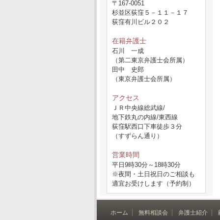
〒167-0051
杉並区荻窪５－１１－１７
荻窪有川ビル２０２
在籍弁護士
石川 一成
（第二東京弁護士会所属）
田中 史郎
（東京弁護士会所属）
アクセス
ＪＲ中央線総武線/
地下鉄丸の内線/東西線
荻窪駅西口下車徒歩３分
（すずらん通り）
営業時間
平日9時30分～18時30分
※夜間・土日祝日のご相談も
適宜お受けします（予約制）
ホーム
無料相談会
弁護士紹介