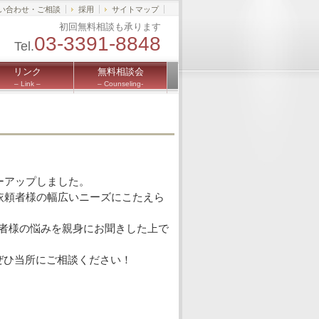
い合わせ・ご相談
採用
サイトマップ
初回無料相談も承ります
03-3391-8848
Tel.
リンク
無料相談会
– Link –
– Counseling-
ーアップしました。
依頼者様の幅広いニーズにこたえら
者様の悩みを親身にお聞きした上で
ぜひ当所にご相談ください！