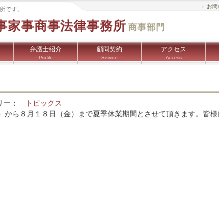
お問
所です。
事家事商事
法律事務所
商事部門
弁護士紹介
顧問契約
アクセス
– Profile –
– Service –
– Access –
テゴリー：
トピックス
）から８月１８日（金）まで夏季休業期間とさせて頂きます。皆様