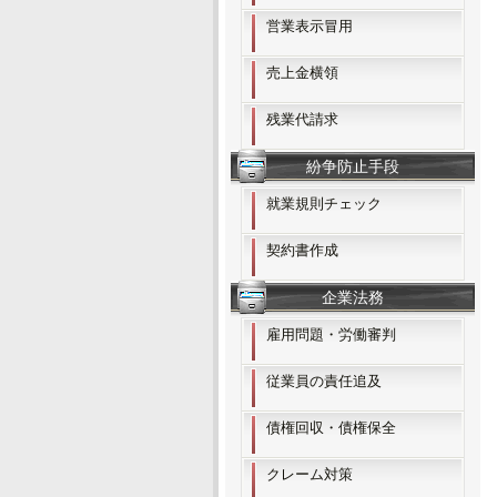
営業表示冒用
売上金横領
残業代請求
紛争防止手段
就業規則チェック
契約書作成
企業法務
雇用問題・労働審判
従業員の責任追及
債権回収・債権保全
クレーム対策