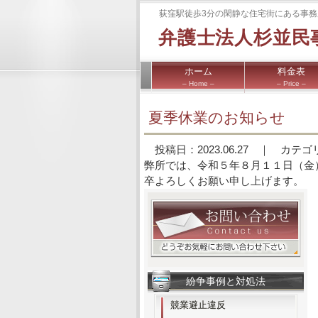
荻窪駅徒歩3分の閑静な住宅街にある事務
弁護士法人杉並民
ホーム
料金表
– Home –
– Price –
夏季休業のお知らせ
投稿日：2023.06.27 ｜ カ
弊所では、令和５年８月１１日（金
卒よろしくお願い申し上げます。
紛争事例と対処法
競業避止違反